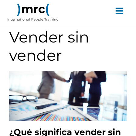
Ir
contenido
al
contenido
Vender sin
vender
¿Qué significa vender sin