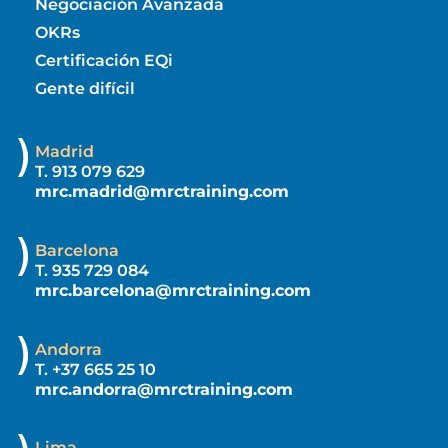
Negociación Avanzada
OKRs
Certificación EQi
Gente difícil
Madrid
T. 913 079 629
mrc.madrid@mrctraining.com
Barcelona
T. 935 729 084
mrc.barcelona@mrctraining.com
Andorra
T. +37 665 25 10
mrc.andorra@mrctraining.com
Lima